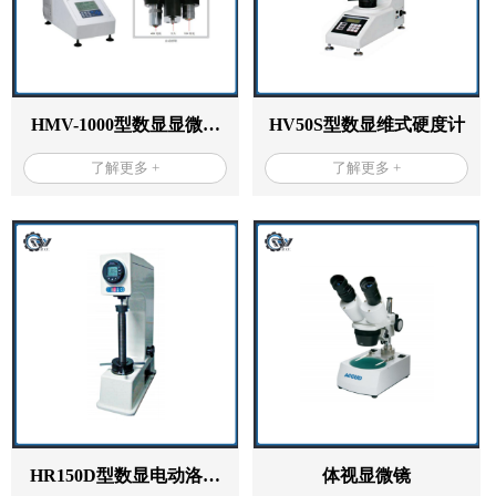
HMV-1000型数显显微维
HV50S型数显维式硬度计
氏硬度计
了解更多 +
了解更多 +
HR150D型数显电动洛氏
体视显微镜